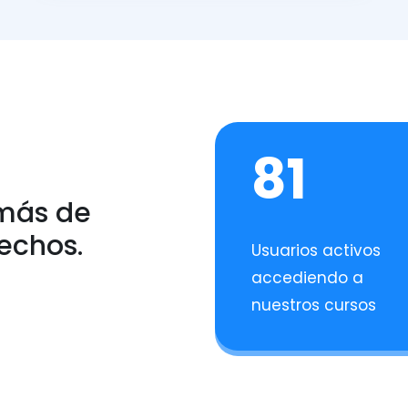
81
 más de
fechos.
Usuarios activos
accediendo a
nuestros cursos